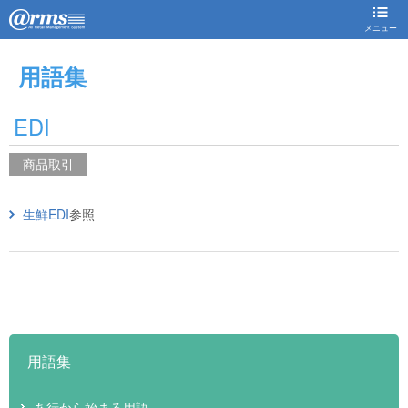
メニュー
用語集
EDI
商品取引
生鮮EDI
参照
用語集
あ行から始まる用語