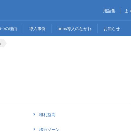
用語集
よ
5つの理由
導入事例
arms導入のながれ
お知らせ
語
粗利益高
移行ゾーン