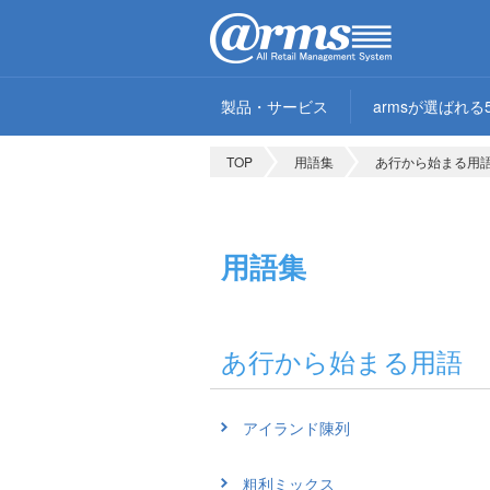
製品・サービス
armsが選ばれる
TOP
用語集
あ行から始まる用
用語集
あ行から始まる用語
アイランド陳列
粗利ミックス