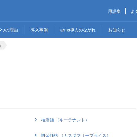
用語集
よ
5つの理由
導入事例
arms導入のながれ
お知らせ
語
核店舗 （キーテナント）
慣習価格 （カスタマリープライス）