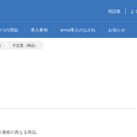
用語集
よ
5つの理由
導入事例
arms導入のながれ
お知らせ
語
不定貫（商品）
り価格の異なる商品。