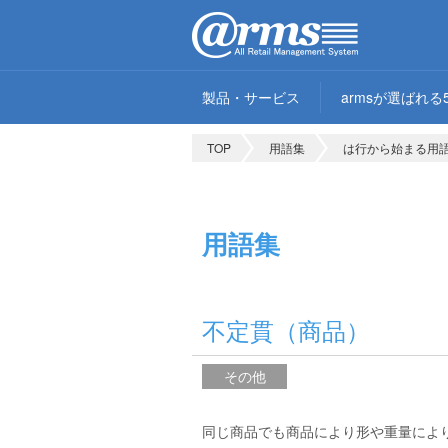
製品・サービス
armsが選ばれる
TOP
用語集
は行から始まる用
用語集
不定貫（商品）
その他
同じ商品でも商品により形や重量によ