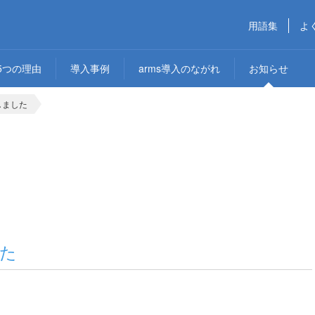
用語集
よ
5つの理由
導入事例
arms導入のながれ
お知らせ
しました
た